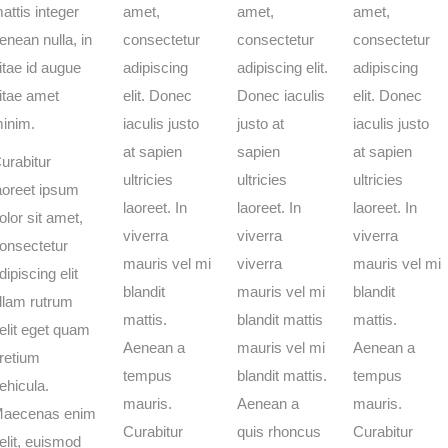
attis integer
amet,
amet,
amet,
enean nulla, in
consectetur
consectetur
consectetur
itae id augue
adipiscing
adipiscing elit.
adipiscing
itae amet
elit. Donec
Donec iaculis
elit. Donec
inim.
iaculis justo
justo at
iaculis justo
at sapien
sapien
at sapien
urabitur
ultricies
ultricies
ultricies
aoreet ipsum
laoreet. In
laoreet. In
laoreet. In
olor sit amet,
viverra
viverra
viverra
onsectetur
mauris vel mi
viverra
mauris vel mi
dipiscing elit
blandit
mauris vel mi
blandit
llam rutrum
mattis.
blandit mattis
mattis.
elit eget quam
Aenean a
mauris vel mi
Aenean a
retium
tempus
blandit mattis.
tempus
ehicula.
mauris.
Aenean a
mauris.
aecenas enim
Curabitur
quis rhoncus
Curabitur
elit, euismod