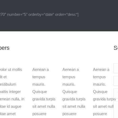
270″ number=“5″ orderby=“date“ order=“desc“]
bers
S
Na
olor ut mollis
Aenean a
Aenean a
Aenean a
lit et
tempus
tempus
tempus
E-
estibulum
mauris.
mauris.
mauris.
attis integer
Quisque
Quisque
Quisque
Te
enean nulla, in
gravida turpis
gravida turpis
gravida turpis
Na
itae id augue
sit amet nulla
sit amet nulla
sit amet nulla
itae amet
posuere
posuere
posuere