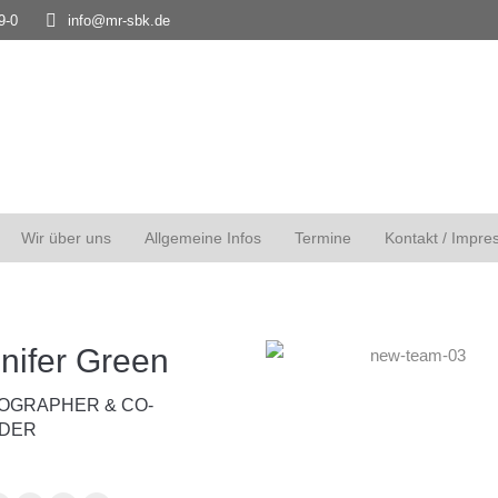
9-0
info@mr-sbk.de
Wir über uns
Allgemeine Infos
Termine
Kontakt / Impre
nifer Green
OGRAPHER & CO-
DER