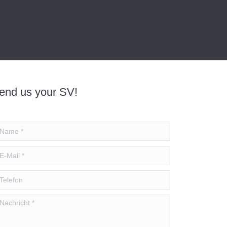
end us your SV!
me *
Mail *
lefon
chricht *