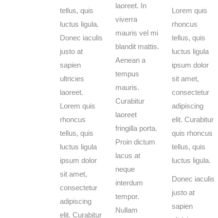
laoreet. In
tellus, quis
Lorem quis
viverra
luctus ligula.
rhoncus
mauris vel mi
Donec iaculis
tellus, quis
blandit mattis.
justo at
luctus ligula
Aenean a
sapien
ipsum dolor
tempus
ultricies
sit amet,
mauris.
laoreet.
consectetur
Curabitur
Lorem quis
adipiscing
laoreet
rhoncus
elit. Curabitur
fringilla porta.
tellus, quis
quis rhoncus
Proin dictum
luctus ligula
tellus, quis
lacus at
ipsum dolor
luctus ligula.
neque
sit amet,
Donec iaculis
interdum
consectetur
justo at
tempor.
adipiscing
sapien
Nullam
elit. Curabitur