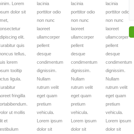
inim. Lorem
lacinia
lacinia
lacinia
psum dolor sit
porttitor odio
porttitor odio
porttitor odio
met,
non nunc
non nunc
non nunc
onsectetur
laoreet
laoreet
laoreet
dipiscing elit.
ullamcorper
ullamcorper
ullamcorper
urabitur quis
pellent
pellent
pellent
honcus tellus,
desque
desque
desque
uis lorem
condimentum
condimentum
condimentum
psum tooltip
dignissim.
dignissim.
dignissim.
uctus ligula.
Nullam
Nullam
Nullam
urabitur
rutrum velit
rutrum velit
rutrum velit
aoreet fringilla
eget quam
eget quam
eget quam
ortabibendum.
pretium
pretium
pretium
olor ut mollis
vehicula.
vehicula.
vehicula.
lit et
Lorem ipsum
Lorem ipsum
Lorem ipsum
estibulum
dolor sit
dolor sit
dolor sit