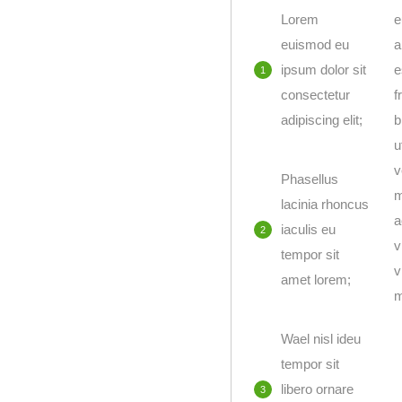
Lorem
e
euismod eu
a
ipsum dolor sit
e
consectetur
f
adipiscing elit;
b
u
v
Phasellus
m
lacinia rhoncus
a
iaculis eu
v
tempor sit
v
amet lorem;
m
Wael nisl ideu
tempor sit
libero ornare