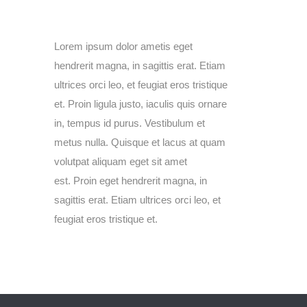
page
page
page
page
opens
opens
opens
opens
Lorem ipsum dolor ametis eget
in
in
in
in
hendrerit magna, in sagittis erat. Etiam
new
new
new
new
ultrices orci leo, et feugiat eros tristique
window
window
window
window
et. Proin ligula justo, iaculis quis ornare
in, tempus id purus. Vestibulum et
metus nulla. Quisque et lacus at quam
volutpat aliquam eget sit amet
est. Proin eget hendrerit magna, in
sagittis erat. Etiam ultrices orci leo, et
feugiat eros tristique et.