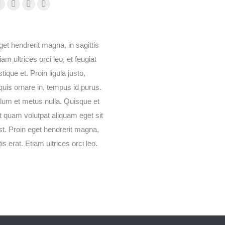
book
X
Dribbble
Pinterest
Instagram
page
page
page
page
s
opens
opens
opens
opens
get hendrerit magna, in sagittis
in
in
in
in
iam ultrices orci leo, et feugiat
new
new
new
new
stique et. Proin ligula justo,
ow
window
window
window
window
 quis ornare in, tempus id purus.
lum et metus nulla. Quisque et
t quam volutpat aliquam eget sit
t. Proin eget hendrerit magna,
tis erat. Etiam ultrices orci leo.