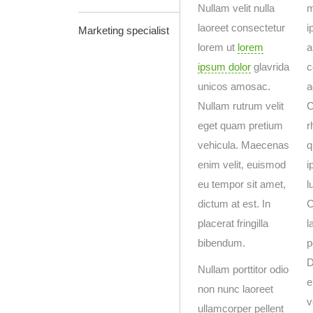
Nullam velit nulla
m
laoreet consectetur
i
Marketing specialist
lorem ut
lorem
a
ipsum dolor
glavrida
c
unicos amosac.
a
Nullam rutrum velit
C
eget quam pretium
r
vehicula. Maecenas
q
enim velit, euismod
i
eu tempor sit amet,
l
dictum at est. In
C
placerat fringilla
l
bibendum.
p
D
Nullam porttitor odio
e
non nunc laoreet
v
ullamcorper pellent