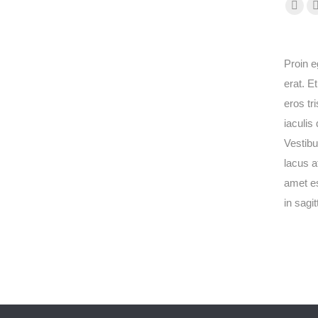
Face
page
open
Proin e
in
erat. Et
new
eros tri
wind
iaculis
Vestibu
lacus a
amet es
in sagit