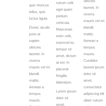
ultricies
rutrum velit
quis rhoncus
laoreet. In
eget quam
tellus, quis
viverra
pretium
luctus ligula.
mauris vel mi
vehicula.
Donec iaculis
blandit
Maecenas
justo at
mattis.
enim velit,
sapien
Aenean a
euismod eu
ultricies
tempus
tempor sit
laoreet. In
mauris.
amet, dictum
viverra
Curabitur
at est. In
mauris vel mi
laoreet ipsum
placerat
blandit
dolor sit
fringilla
mattis.
amet,
bibendum.
Aenean a
consectetur
Lorem ipsum
tempus
adipiscing elit
dolor sit
mauris.
ullam rutrum
amet,