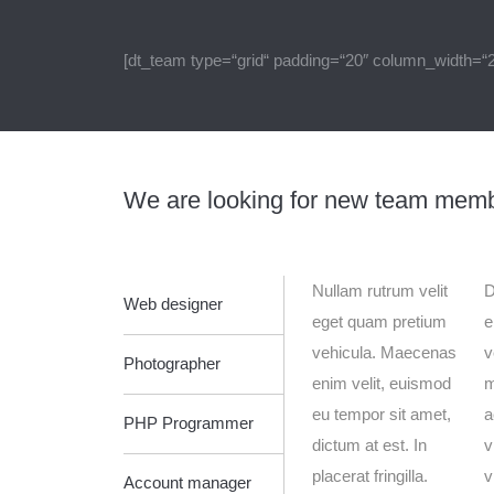
[dt_team type=“grid“ padding=“20″ column_width=“
We are looking for new team mem
Nullam rutrum velit
D
Web designer
eget quam pretium
e
vehicula. Maecenas
v
Photographer
enim velit, euismod
m
eu tempor sit amet,
a
PHP Programmer
dictum at est. In
v
placerat fringilla.
v
Account manager