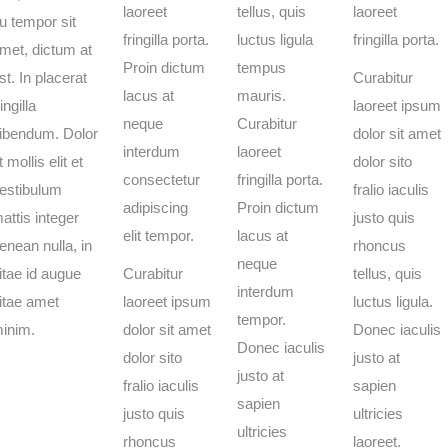
laoreet
tellus, quis
laoreet
u tempor sit
fringilla porta.
luctus ligula
fringilla porta.
met, dictum at
Proin dictum
tempus
st. In placerat
Curabitur
lacus at
mauris.
ringilla
laoreet ipsum
neque
Curabitur
ibendum. Dolor
dolor sit amet
interdum
laoreet
t mollis elit et
dolor sito
consectetur
fringilla porta.
estibulum
fralio iaculis
adipiscing
Proin dictum
attis integer
justo quis
elit tempor.
lacus at
enean nulla, in
rhoncus
neque
itae id augue
Curabitur
tellus, quis
interdum
itae amet
laoreet ipsum
luctus ligula.
tempor.
inim.
dolor sit amet
Donec iaculis
Donec iaculis
dolor sito
justo at
justo at
fralio iaculis
sapien
sapien
justo quis
ultricies
ultricies
rhoncus
laoreet.