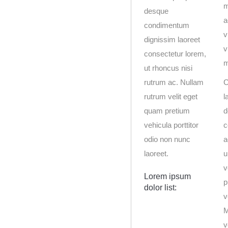
m
desque
a
condimentum
v
dignissim laoreet
v
consectetur lorem,
m
ut rhoncus nisi
rutrum ac. Nullam
C
rutrum velit eget
l
quam pretium
d
vehicula porttitor
c
odio non nunc
a
laoreet.
u
v
Lorem ipsum
p
dolor list:
v
M
v