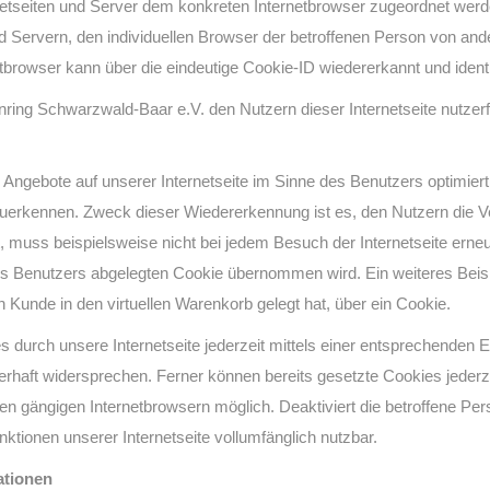
rnetseiten und Server dem konkreten Internetbrowser zugeordnet wer
d Servern, den individuellen Browser der betroffenen Person von and
tbrowser kann über die eindeutige Cookie-ID wiedererkannt und identi
ng Schwarzwald-Baar e.V. den Nutzern dieser Internetseite nutzerfre
 Angebote auf unserer Internetseite im Sinne des Benutzers optimier
zuerkennen. Zweck dieser Wiedererkennung ist es, den Nutzern die Ve
t, muss beispielsweise nicht bei jedem Besuch der Internetseite erne
 Benutzers abgelegten Cookie übernommen wird. Ein weiteres Beispi
n Kunde in den virtuellen Warenkorb gelegt hat, über ein Cookie.
 durch unsere Internetseite jederzeit mittels einer entsprechenden E
rhaft widersprechen. Ferner können bereits gesetzte Cookies jederze
en gängigen Internetbrowsern möglich. Deaktiviert die betroffene P
nktionen unserer Internetseite vollumfänglich nutzbar.
ationen