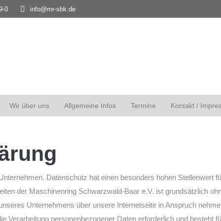
9-0
info@mr-sbk.de
Wir über uns
Allgemeine Infos
Termine
Kontakt / Impre
lärung
 Unternehmen. Datenschutz hat einen besonders hohen Stellenwert fü
seiten der Maschinenring Schwarzwald-Baar e.V. ist grundsätzlich o
 unseres Unternehmens über unsere Internetseite in Anspruch nehme
ie Verarbeitung personenbezogener Daten erforderlich und besteht fü