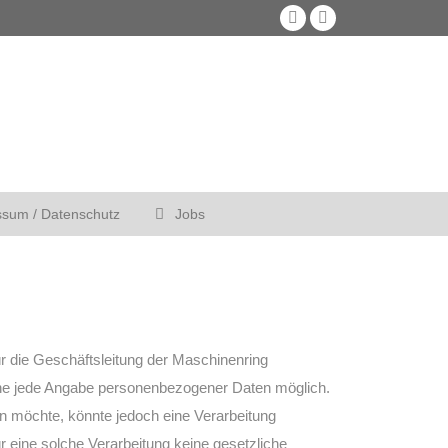
Facebook
YouTube
page
page
opens
opens
in
in
new
new
window
window
ssum / Datenschutz
Jobs
r die Geschäftsleitung der Maschinenring
hne jede Angabe personenbezogener Daten möglich.
n möchte, könnte jedoch eine Verarbeitung
r eine solche Verarbeitung keine gesetzliche