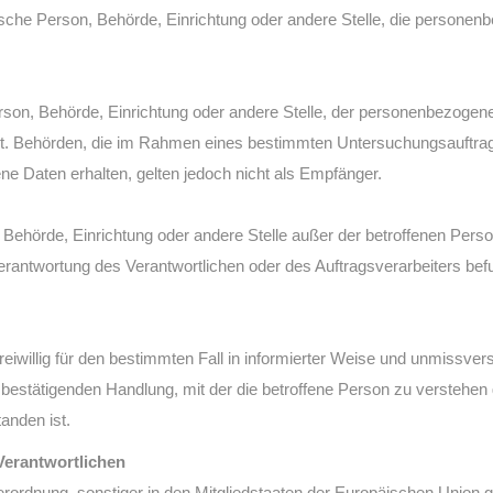
istische Person, Behörde, Einrichtung oder andere Stelle, die person
Person, Behörde, Einrichtung oder andere Stelle, der personenbezoge
nicht. Behörden, die im Rahmen eines bestimmten Untersuchungsauft
e Daten erhalten, gelten jedoch nicht als Empfänger.
son, Behörde, Einrichtung oder andere Stelle außer der betroffenen Per
Verantwortung des Verantwortlichen oder des Auftragsverarbeiters be
 freiwillig für den bestimmten Fall in informierter Weise und unmiss
 bestätigenden Handlung, mit der die betroffene Person zu verstehen g
anden ist.
Verantwortlichen
rordnung, sonstiger in den Mitgliedstaaten der Europäischen Union