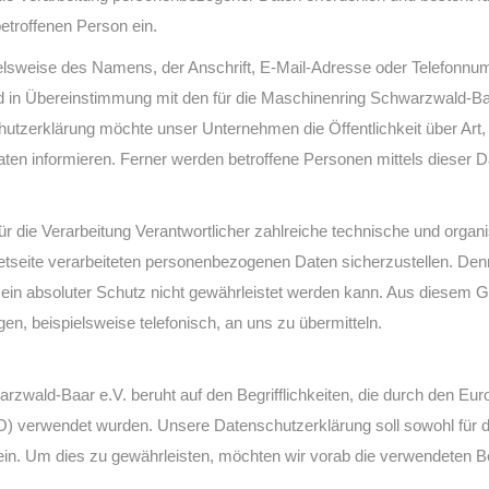
betroffenen Person ein.
lsweise des Namens, der Anschrift, E-Mail-Adresse oder Telefonnumm
 in Übereinstimmung mit den für die Maschinenring Schwarzwald-Baa
utzerklärung möchte unser Unternehmen die Öffentlichkeit über Ar
en informieren. Ferner werden betroffene Personen mittels dieser 
ür die Verarbeitung Verantwortlicher zahlreiche technische und or
netseite verarbeiteten personenbezogenen Daten sicherzustellen. De
ein absoluter Schutz nicht gewährleistet werden kann. Aus diesem Gru
n, beispielsweise telefonisch, an uns zu übermitteln.
zwald-Baar e.V. beruht auf den Begrifflichkeiten, die durch den Eu
verwendet wurden. Unsere Datenschutzerklärung soll sowohl für die
in. Um dies zu gewährleisten, möchten wir vorab die verwendeten Begr