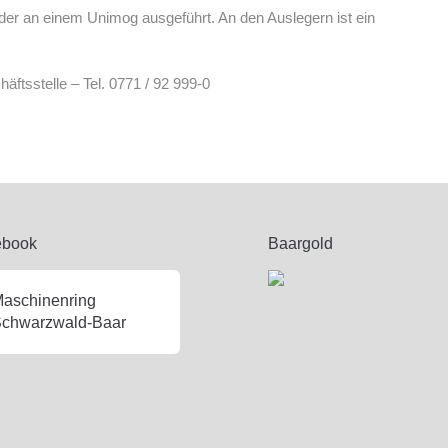
der an einem Unimog ausgeführt. An den Auslegern ist ein
äftsstelle – Tel. 0771 / 92 999-0
ebook
Baargold
aschinenring
chwarzwald-Baar