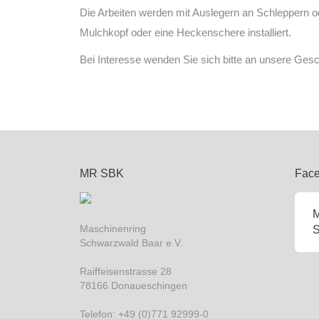
Die Arbeiten werden mit Auslegern an Schleppern o
Mulchkopf oder eine Heckenschere installiert.
Bei Interesse wenden Sie sich bitte an unsere Gesch
MR SBK
Fac
M
Maschinenring
S
Schwarzwald Baar e.V.
Raiffeisenstrasse 28
78166 Donaueschingen
Telefon: +49 (0)771 92999-0